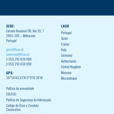
SEDE:
LASO
Estrada Nacional 116, Km 20, 7
Portugal
2665-305 – Milharado
Spain
Portugal
France
geral@laso.pt
Italy
comercial@laso.pt
Germany
(+351) 210 438 000
Netherlands
(+351) 210 438 090
United Kingdom
Morocco
GPS:
38°54’43.53″N 9°11’19.36″W
Mozambique
Política de privacidade
CDLASO
Política de Segurança da Informação
Código de Ética e Conduta
Corporativo