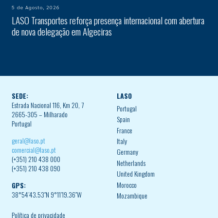
5 de Agosto, 2026
LASO Transportes reforça presença internacional com abertura
de nova delegação em Algeciras
SEDE:
LASO
Estrada Nacional 116, Km 20, 7
Portugal
2665-305 – Milharado
Spain
Portugal
France
geral@laso.pt
Italy
comercial@laso.pt
Germany
(+351) 210 438 000
Netherlands
(+351) 210 438 090
United Kingdom
Morocco
GPS:
38°54’43.53″N 9°11’19.36″W
Mozambique
Política de privacidade