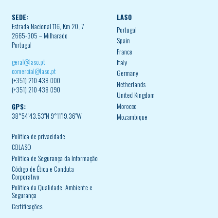
SEDE:
LASO
Estrada Nacional 116, Km 20, 7
Portugal
2665-305 – Milharado
Spain
Portugal
France
geral@laso.pt
Italy
comercial@laso.pt
Germany
(+351) 210 438 000
Netherlands
(+351) 210 438 090
United Kingdom
Morocco
GPS:
38°54’43.53″N 9°11’19.36″W
Mozambique
Política de privacidade
CDLASO
Política de Segurança da Informação
Código de Ética e Conduta
Corporativo
Política da Qualidade, Ambiente e
Segurança
Certificações