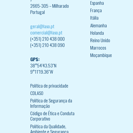
Espanha
2665-305 – Milharado
França
Portugal
Itália
Alemanha
geral@laso.pt
comercial@laso.pt
Holanda
(+351) 210 438 000
Reino Unido
(+351) 210 438 090
Marrocos
Moçambique
GPS:
38°54’43.53″N
9°11’19.36″W
Política de privacidade
CDLASO
Política de Segurança da
Informação
Código de Ética e Conduta
Corporativo
Política da Qualidade,
Ambiente e Segurança