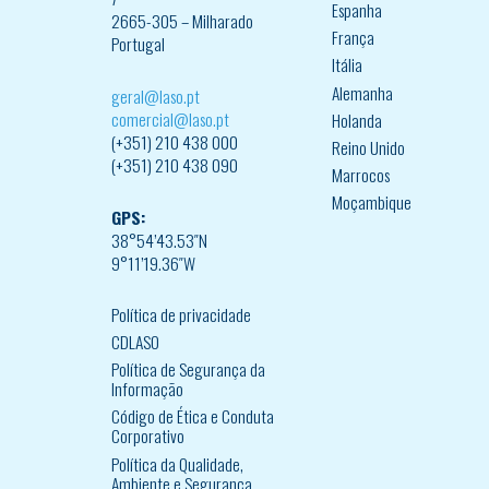
Espanha
2665-305 – Milharado
França
Portugal
Itália
Alemanha
geral@laso.pt
comercial@laso.pt
Holanda
(+351) 210 438 000
Reino Unido
(+351) 210 438 090
Marrocos
Moçambique
GPS:
38°54’43.53″N
9°11’19.36″W
Política de privacidade
CDLASO
Política de Segurança da
Informação
Código de Ética e Conduta
Corporativo
Política da Qualidade,
Ambiente e Segurança