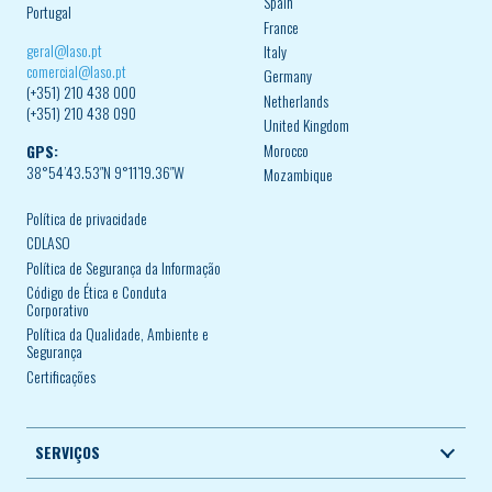
Spain
Portugal
France
geral@laso.pt
Italy
comercial@laso.pt
Germany
(+351) 210 438 000
Netherlands
(+351) 210 438 090
United Kingdom
Morocco
GPS:
38°54’43.53″N 9°11’19.36″W
Mozambique
Política de privacidade
CDLASO
Política de Segurança da Informação
Código de Ética e Conduta
Corporativo
Política da Qualidade, Ambiente e
Segurança
Certificações
SERVIÇOS