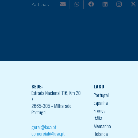
Partilhar:
SEDE:
LASO
Estrada Nacional 116, Km 20,
Portugal
7
Espanha
2665-305 – Milharado
França
Portugal
Itália
Alemanha
geral@laso.pt
comercial@laso.pt
Holanda