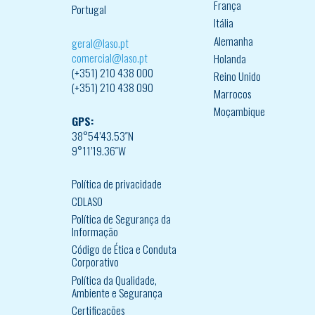
França
Portugal
Itália
Alemanha
geral@laso.pt
comercial@laso.pt
Holanda
(+351) 210 438 000
Reino Unido
(+351) 210 438 090
Marrocos
Moçambique
GPS:
38°54’43.53″N
9°11’19.36″W
Política de privacidade
CDLASO
Política de Segurança da
Informação
Código de Ética e Conduta
Corporativo
Política da Qualidade,
Ambiente e Segurança
Certificações