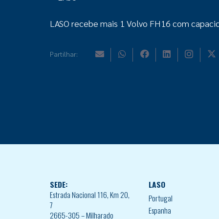
LASO recebe mais 1 Volvo FH16 com capacid
Partilhar:
SEDE:
LASO
Estrada Nacional 116, Km 20,
Portugal
7
Espanha
2665-305 – Milharado