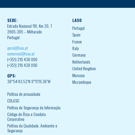
SEDE:
LASO
Estrada Nacional 116, Km 20, 7
Portugal
2665-305 – Milharado
Spain
Portugal
France
geral@laso.pt
Italy
comercial@laso.pt
Germany
(+351) 210 438 000
Netherlands
(+351) 210 438 090
United Kingdom
Morocco
GPS:
38°54’43.53″N 9°11’19.36″W
Mozambique
Política de privacidade
CDLASO
Política de Segurança da Informação
Código de Ética e Conduta
Corporativo
Política da Qualidade, Ambiente e
Segurança