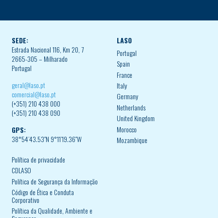
SEDE:
LASO
Estrada Nacional 116, Km 20, 7
Portugal
2665-305 – Milharado
Spain
Portugal
France
geral@laso.pt
Italy
comercial@laso.pt
Germany
(+351) 210 438 000
Netherlands
(+351) 210 438 090
United Kingdom
Morocco
GPS:
38°54’43.53″N 9°11’19.36″W
Mozambique
Política de privacidade
CDLASO
Política de Segurança da Informação
Código de Ética e Conduta
Corporativo
Política da Qualidade, Ambiente e