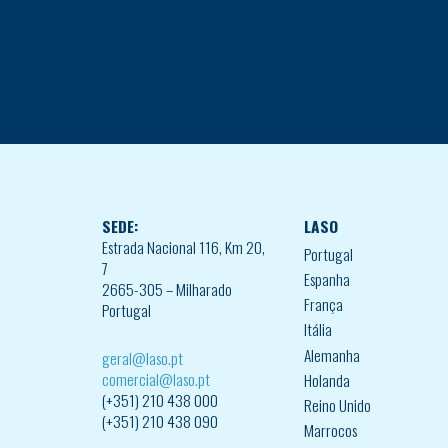
SEDE:
LASO
Estrada Nacional 116, Km 20,
Portugal
7
Espanha
2665-305 – Milharado
França
Portugal
Itália
Alemanha
geral@laso.pt
comercial@laso.pt
Holanda
(+351) 210 438 000
Reino Unido
(+351) 210 438 090
Marrocos