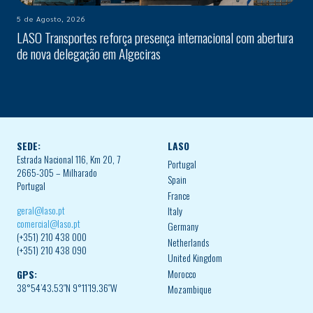
5 de Agosto, 2026
LASO Transportes reforça presença internacional com abertura
de nova delegação em Algeciras
SEDE:
LASO
Estrada Nacional 116, Km 20, 7
Portugal
2665-305 – Milharado
Spain
Portugal
France
geral@laso.pt
Italy
comercial@laso.pt
Germany
(+351) 210 438 000
Netherlands
(+351) 210 438 090
United Kingdom
Morocco
GPS:
38°54’43.53″N 9°11’19.36″W
Mozambique