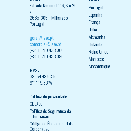
Estrada Nacional 116, Km 20,
Portugal
7
Espanha
2665-305 – Milharado
França
Portugal
Itália
Alemanha
geral@laso.pt
comercial@laso.pt
Holanda
(+351) 210 438 000
Reino Unido
(+351) 210 438 090
Marrocos
Moçambique
GPS:
38°54’43.53″N
9°11’19.36″W
Política de privacidade
CDLASO
Política de Segurança da
Informação
Código de Ética e Conduta
Corporativo