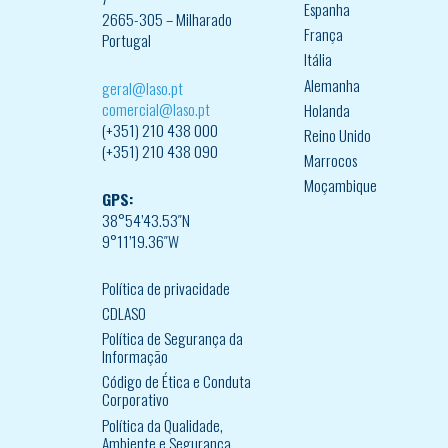
Espanha
2665-305 – Milharado
França
Portugal
Itália
Alemanha
geral@laso.pt
comercial@laso.pt
Holanda
(+351) 210 438 000
Reino Unido
(+351) 210 438 090
Marrocos
Moçambique
GPS:
38°54’43.53″N
9°11’19.36″W
Política de privacidade
CDLASO
Política de Segurança da
Informação
Código de Ética e Conduta
Corporativo
Política da Qualidade,
Ambiente e Segurança