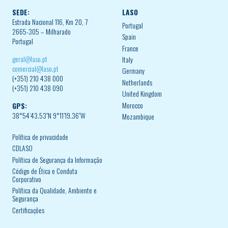
SEDE:
LASO
Estrada Nacional 116, Km 20, 7
Portugal
2665-305 – Milharado
Spain
Portugal
France
geral@laso.pt
Italy
comercial@laso.pt
Germany
(+351) 210 438 000
Netherlands
(+351) 210 438 090
United Kingdom
Morocco
GPS:
38°54’43.53″N 9°11’19.36″W
Mozambique
Política de privacidade
CDLASO
Política de Segurança da Informação
Código de Ética e Conduta
Corporativo
Política da Qualidade, Ambiente e
Segurança
Certificações