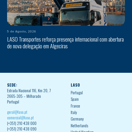
5 de Agosto, 2026
LASO Transportes reforça presença internacional com abertura
de nova delegação em Algeciras
SEDE:
LASO
Estrada Nacional 116, Km 20, 7
Portugal
2665-305 – Milharado
Spain
Portugal
France
geral@laso.pt
Italy
comercial@laso.pt
Germany
(+351) 210 438 000
Netherlands
(+351) 210 438 090