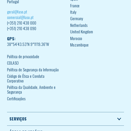
Portugal
France
geral@laso.pt
Italy
comercial@laso.pt
Germany
(+351) 210 438 000
Netherlands
(+351) 210 438 090
United Kingdom
Morocco
GPS:
38°54’43.53″N 9°11’19.36″W
Mozambique
Política de privacidade
CDLASO
Política de Segurança da Informação
Código de Ética e Conduta
Corporativo
Política da Qualidade, Ambiente e
Segurança
Certificações
SERVIÇOS