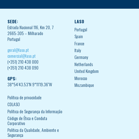
SEDE:
LASO
Estrada Nacional 116, Km 20, 7
Portugal
2665-305 – Milharado
Spain
Portugal
France
geral@laso.pt
Italy
comercial@laso.pt
Germany
(+351) 210 438 000
Netherlands
(+351) 210 438 090
United Kingdom
Morocco
GPS:
38°54’43.53″N 9°11’19.36″W
Mozambique
Política de privacidade
CDLASO
Política de Segurança da Informação
Código de Ética e Conduta
Corporativo
Política da Qualidade, Ambiente e
Segurança