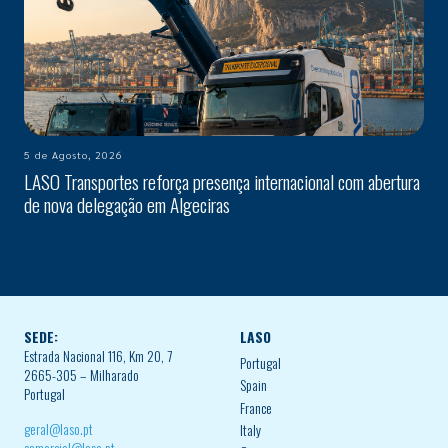
5 de Agosto, 2026
LASO Transportes reforça presença internacional com abertura
de nova delegação em Algeciras
SEDE:
LASO
Estrada Nacional 116, Km 20, 7
Portugal
2665-305 – Milharado
Spain
Portugal
France
geral@laso.pt
Italy
comercial@laso.pt