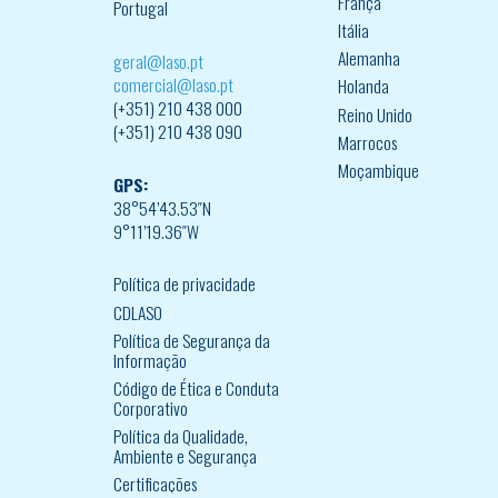
França
Portugal
Itália
Alemanha
geral@laso.pt
comercial@laso.pt
Holanda
(+351) 210 438 000
Reino Unido
(+351) 210 438 090
Marrocos
Moçambique
GPS:
38°54’43.53″N
9°11’19.36″W
Política de privacidade
CDLASO
Política de Segurança da
Informação
Código de Ética e Conduta
Corporativo
Política da Qualidade,
Ambiente e Segurança
Certificações