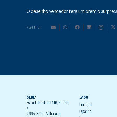
O desenho vencedor terá um prémio surpres
Partilhar:
SEDE:
LASO
Estrada Nacional 116, Km 20,
Portugal
7
Espanha
2665-305 – Milharado