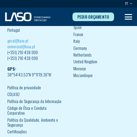
PT
SEDE:
LASO
PEDIR ORÇAMENTO
Estrada Nacional 116, Km 20, 7
Portugal
2665-305 – Milharado
Spain
Portugal
France
geral@laso.pt
Italy
comercial@laso.pt
Germany
(+351) 210 438 000
Netherlands
(+351) 210 438 090
United Kingdom
Morocco
GPS:
38°54’43.53″N 9°11’19.36″W
Mozambique
Política de privacidade
CDLASO
Política de Segurança da Informação
Código de Ética e Conduta
Corporativo
Política da Qualidade, Ambiente e
Segurança
Certificações