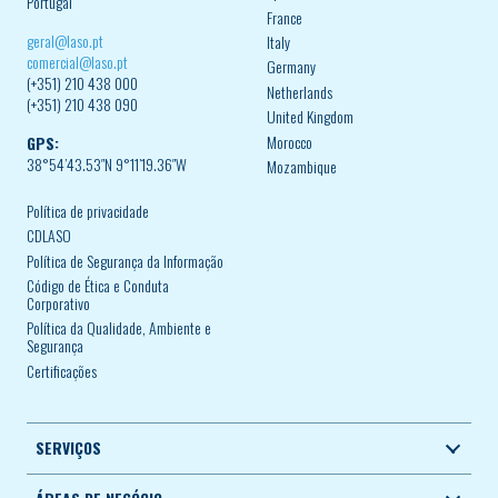
Portugal
France
geral@laso.pt
Italy
comercial@laso.pt
Germany
(+351) 210 438 000
Netherlands
(+351) 210 438 090
United Kingdom
Morocco
GPS:
38°54’43.53″N 9°11’19.36″W
Mozambique
Política de privacidade
CDLASO
Política de Segurança da Informação
Código de Ética e Conduta
Corporativo
Política da Qualidade, Ambiente e
Segurança
Certificações
SERVIÇOS