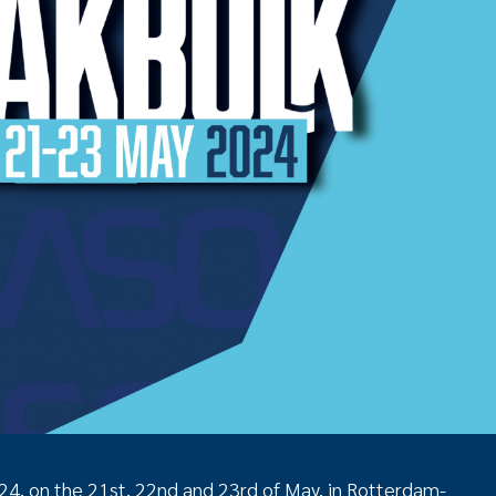
24, on the 21st, 22nd and 23rd of May, in Rotterdam-