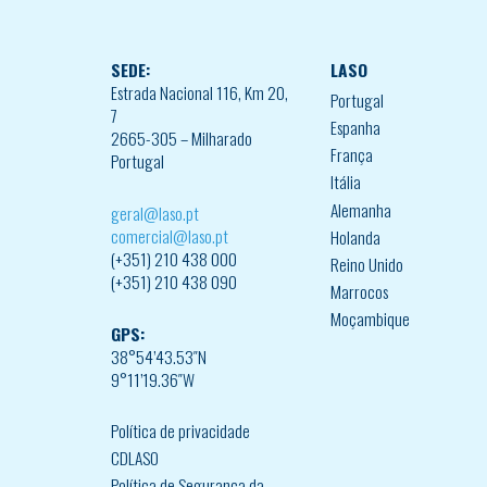
SEDE:
LASO
Estrada Nacional 116, Km 20,
Portugal
7
Espanha
2665-305 – Milharado
França
Portugal
Itália
Alemanha
geral@laso.pt
comercial@laso.pt
Holanda
(+351) 210 438 000
Reino Unido
(+351) 210 438 090
Marrocos
Moçambique
GPS:
38°54’43.53″N
9°11’19.36″W
Política de privacidade
CDLASO
Política de Segurança da