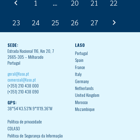
1
…
20
21
22
23
24
25
26
27
SEDE:
LASO
Estrada Nacional 116, Km 20, 7
Portugal
2665-305 – Milharado
Spain
Portugal
France
geral@laso.pt
Italy
comercial@laso.pt
Germany
(+351) 210 438 000
Netherlands
(+351) 210 438 090
United Kingdom
Morocco
GPS:
38°54’43.53″N 9°11’19.36″W
Mozambique
Política de privacidade
CDLASO
Política de Segurança da Informação