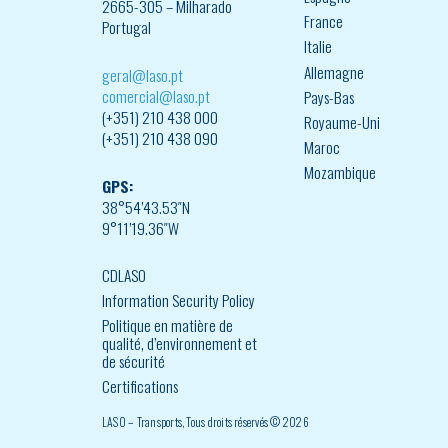
2665-305 – Milharado
France
Portugal
Italie
Allemagne
geral@laso.pt
comercial@laso.pt
Pays-Bas
(+351) 210 438 000
Royaume-Uni
(+351) 210 438 090
Maroc
Mozambique
GPS:
38°54’43.53″N
9°11’19.36″W
CDLASO
Information Security Policy
Politique en matière de
qualité, d’environnement et
de sécurité
Certifications
LASO – Transports, Tous droits réservés © 2026