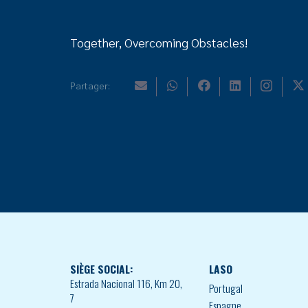
Together, Overcoming Obstacles!
Partager:
SIÈGE SOCIAL:
LASO
Estrada Nacional 116, Km 20,
Portugal
7
Espagne