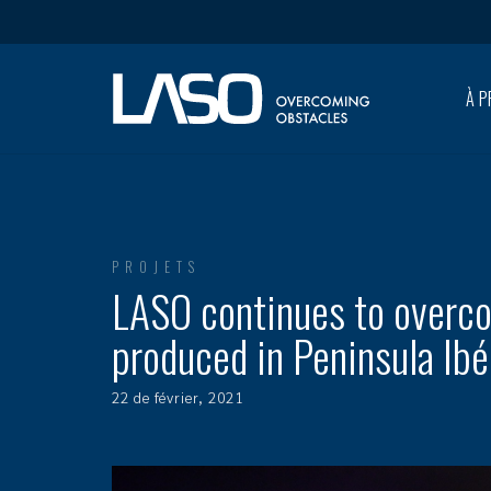
À P
PROJETS
LASO continues to overcom
produced in Peninsula Ibé
22 de février, 2021