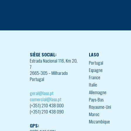
SIÈGE SOCIAL:
LASO
Estrada Nacional 116, Km 20,
Portugal
7
Espagne
2665-305 – Milharado
France
Portugal
Italie
Allemagne
geral@laso.pt
comercial@laso.pt
Pays-Bas
(+351) 210 438 000
Royaume-Uni
(+351) 210 438 090
Maroc
Mozambique
GPS: