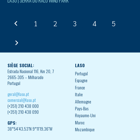
LASO | SERRA DO RALO WIND PARK
1
2
3
4
5
SIÈGE SOCIAL:
LASO
Estrada Nacional 116, Km 20, 7
Portugal
2665-305 – Milharado
Espagne
Portugal
France
geral@laso.pt
Italie
comercial@laso.pt
Allemagne
(+351) 210 438 000
Pays-Bas
(+351) 210 438 090
Royaume-Uni
Maroc
GPS:
38°54’43.53″N 9°11’19.36″W
Mozambique